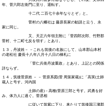
年、菅六郎左衛門に至り、退転す。
十二代 二百七十余年なりとぞ」と。
菅村の八幡社は 藤原長家の勧請と云う、永
家に同じ。
又、天正六年領主附に「菅四郎次郎、竹野郡
菅村、十二町七反を領す」とあり。
１３，丹波姓－ －これも筑後の名族にして、山本郡山本村
の老松社 慶長十八年八月十八日の棟札に
「菅仁兵衛丹波重政」とあり。上記との関係
詳ならず。
１４，筑後菅原姓
－
－
菅原系図
(
菅
周策家蔵
)
に「高実
(
土師
蔵人と号す。河内国
土師の産
)
－高種
(
菅原三郎と号す。武勇を好
み、体力人に過ぐ。菅丞相
に従いて筑紫に下り、来たりて筑後国三潴郡