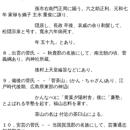
孫市右衛門正周に賜う。六之助正利、元和七
年 家禄を嫡子 主水 重俊に譲り、
隠居し、長政 卒後、哀戚の余り剃髪して、
松隠宗泉と号す。寬永六年病死す、
年 五十九」とあり。
８，出雲の菅氏
－
－
秋鹿郡の名族にして、南北朝の頃、菅
義綱あり。内神社所蔵、
後村上天皇綸旨などにあり。
９，備後の菅氏 － －「菅茶山」
(かん・ちゃざん)あり、江
戸時代後期、広島県東部の神辺(
かんなべ
)に「黄葉夕陽村舎」後に「廉塾」
とよばれる学塾を起す。福山志料を著す。
茶山の名は 付近の茶臼山による。
１０，安芸の菅氏 － － 当国賀茂郡の名族にして、芸藩通志