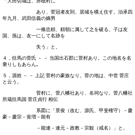
「大田切城は、赤穂村に
あり、菅冠者友則、居城を構え住す。治承四
年九月、武田信義の嫡男
一條忠頼、頼朝に属して之を破る。子は友
国、孫は、友一にして名跡を
失う」と。
４，但馬の菅氏
－
－
当国出石郡に菅村あり。この地名を名
乗りしもあらん｡
５，源姓
－
－
上記
菅村の豪族なり。菅の地は、中世
菅庄
と云う。
菅村に、菅八幡社あり、名祠なり。菅八幡社
所蔵但馬国
菅庄貞行
相伝
系図に「景俊（改む、源氏、甲斐権守）－慶
豪－慶宗－覚増－能有
－能連－連元－政教－宗観（戒名）」と。