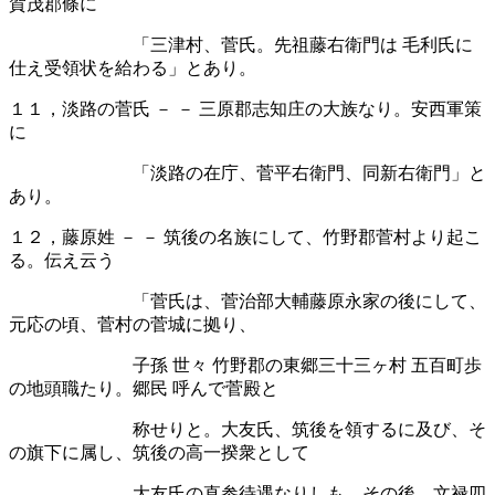
賀茂郡條に
「三津村、菅氏。先祖藤右衛門は 毛利氏に
仕え受領状を給わる」とあり。
１１，淡路の菅氏
－
－
三原郡志知庄の大族なり。安西軍策
に
「淡路の在庁、菅平右衛門、同新右衛門」と
あり。
１２，藤原姓 － － 筑後の名族にして、竹野郡菅村より起こ
る。伝え云う
「菅氏は、菅治部大輔藤原永家の後にして、
元応の頃、菅村の菅城に拠り、
子孫 世々 竹野郡の東郷三十三ヶ村 五百町歩
の地頭職たり。郷民 呼んで菅殿と
称せりと。大友氏、筑後を領するに及び、そ
の旗下に属し、筑後の高一揆衆として
大友氏の直参待遇なりしも、その後、文禄四