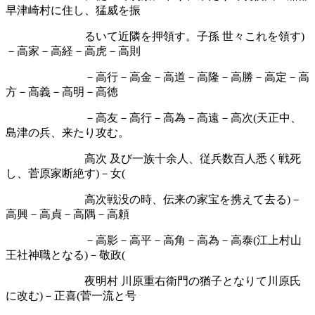
早津崎村に住し、猛威を振
るいて近隣を押領す。子孫
世々これを領す
)
－高家－高経－高虎－高則
－高行－高金－高道－高隆－高勝－高定－高
方－高義－高明－高徳
－高友－高行－高為－高遠－高次
(
天正中、
島津の兵、来たり攻む。
高次
及び一族十余人、従兵数百人悉く戦死
し、菅原家断絶す
)
－女
(
高次戦没の時、伝来の家宝を携えて去る
)
－
高興－高貞－高隅－高頼
－高影－高平－高角－高為－高泰
(
江上村山
王社神職となる
)
－敬政
(
夜明村
川原重右衛門の猶子となりて川原氏
に改む
)
－正喜
(
菅一流と号