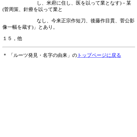
し、米府に住し、医を以って業となす
)
－某
(
菅周策、針療を以って業と
なし、今来正宗作短刀、後藤作目貫、菅公影
像一幅を蔵す
)
」とあり。
１５，他
＊ 「ルーツ発見・名字の由来」の
トップページに戻る