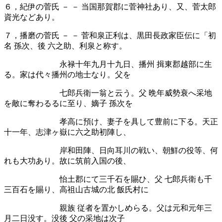
６，紀伊の菅氏
－
－
当国那賀郡に菅神社あり、又、菅太郎
資光などあり。
７，播磨の菅氏 － － 菅和泉正利は、黒田長政家臣伝に「初
名 孫次、後 六之助、利泉と称す。
永禄十年九月十九日、播州 揖東郡越部に生
る。家は代々播州の地士なり。父を
七郎兵衛一翁と云う。父 晩年威勢衰へ采地
を敵に奪わるるに至り、嫡子 孫次を
孝高に預け、妻子を具して豊前に下る。天正
十一年、志津ヶ嶽に六之助初陣し、
岸和田陣、日向耳川の戦い、朝鮮の役等、何
れも大功あり。故に筑前入国の後、
怡土郡にて三千石を賜ひ、父 七郎兵衛も千
三百石を賜り、高祖山古城の北 飯氏村に
親族 従者を置かしめらる。父は元和元年三
月二日没す。没後 父の采地は次子