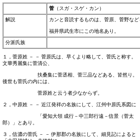
菅
（スガ・スゲ・カン）
解説
カンと音読するものは、菅原、菅野など
福井県武生市にこの地名あり。
分派氏族
１，菅原姓
－
－
菅原氏は、早くより略して、菅氏と称す。
文華秀麗集に菅清公、
扶桑集に菅丞相、菅三品などある、皆然り。
後世も菅氏の内には、
菅原姓と云う者少なからず。
２，中原姓
－
－
近江発祥の名族にして、江州中原氏系図に
「愛知大領
成行－中三郎行遠－信景（菅太
郎）」とあり。
３，信濃の菅氏
－
－
伊那郡の名族にして、細見記によると